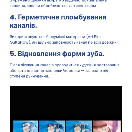
З ураженої ділянки акуратно видаляється запалена
тканина, канали обробляються антисептиком.
4.
Герметичне пломбування
каналів
.
Використовуються біосумісні матеріали (AH Plus,
GuttaFlow), які щільно заповнюють канал по всій довжині.
5.
Відновлення форми зуба
.
Після лікування каналів проводиться художня реставрація
або встановлення накладки/коронки — залежно від
ступеня руйнування.