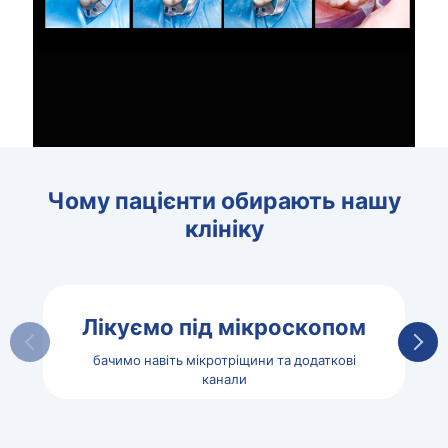
Чому пацієнти обирають нашу
клініку
Лікуємо під мікроскопом
бачимо навіть мікротріщини та додаткові
канали